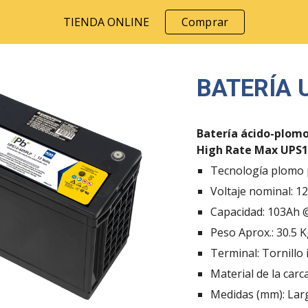
TIENDA ONLINE
Comprar
ip to main content
Skip to navigat
BATERÍA 
Batería ácido-plom
High Rate Max UPS1
Tecnología plomo 
Voltaje nominal: 12
Capacidad: 103Ah 
Peso Aprox.: 30.5 
Terminal: Tornillo
Material de la carc
Medidas (mm): Lar