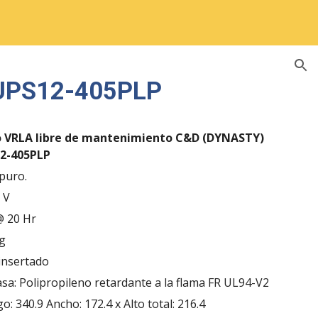
ion
UPS12-405PLP
o VRLA libre de mantenimiento C&D (DYNASTY)
2-405PLP
puro.
 V
@ 20 Hr
Kg
 insertado
asa: Polipropileno retardante a la flama FR UL94-V2
go:
340.9
Ancho: 172.4 x Alto total: 216.4