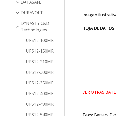
DATASAFE
DURAVOLT
Imagen ilustrativ
DYNASTY C&D
HOJA DE DATOS
Technologies
UPS12-100MR
UPS12-150MR
UPS12-210MR
UPS12-300MR
UPS12-350MR
VER OTRAS BATE
UPS12-400MR
UPS12-490MR
UPS12-540MR
Tags: Battery Dy