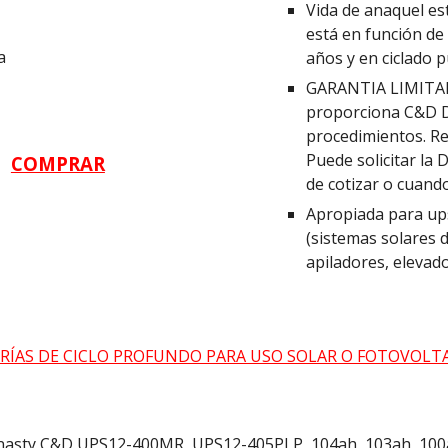
Vida de anaquel est
está en función de 
a
años y en ciclado 
GARANTIA LIMITAD
proporciona C&D Dy
procedimientos. Re
Puede solicitar la
COMPRAR
de cotizar o cuand
Apropiada para ups
(sistemas solares d
apiladores, elevad
RÍAS DE CICLO PROFUNDO PARA USO SOLAR O FOTOVOLT
nasty C&D UPS12-400MR, UPS12-405PLP, 104ah, 103ah, 100ah,